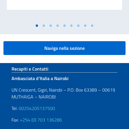
Naviga nella sezione
Sezione footer
Recapiti e Contatti
Ambasciata d’Italia a Nairobi
UN Crescent, Gigiri, Nairobi – P.O. Box 63389 – 00619
MUTHAIGA – NAIROBI
Tel:
00254205137500
Fax:
+254 (0) 703 136286