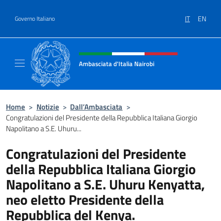
Salta al contenuto
IT
EN
Governo Italiano
Intestazione sito, social e menù
Ambasciata d'Italia Nairobi
Il nuovo sito Ambasciata d'Italia a Nairobi
Home
>
Notizie
>
Dall’Ambasciata
>
Congratulazioni del Presidente della Repubblica Italiana Giorgio
Napolitano a S.E. Uhuru...
Congratulazioni del Presidente
della Repubblica Italiana Giorgio
Napolitano a S.E. Uhuru Kenyatta,
neo eletto Presidente della
Repubblica del Kenya.