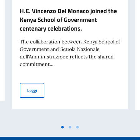
H.E. Vincenzo Del Monaco joined the
Kenya School of Government
centenary celebrations.
The collaboration between Kenya School of
Government and Scuola Nazionale
dell'Amministrazione reflects the shared
commitment...
nto la Terza Relazione annuale sullo stato di attuazione
H.E. Vincenzo Del Monaco joined the Kenya School of G
Leggi