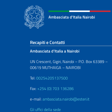
Ambasciata d'Italia Nairobi
Sezione footer
Recapiti e Contatti
Ambasciata d’Italia a Nairobi
UN Crescent, Gigiri, Nairobi – P.O. Box 63389 –
00619 MUTHAIGA – NAIROBI
Tel:
00254205137500
Fax:
+254 (0) 703 136286
e-mail:
ambasciata.nairobi@esteri.it
Gli uffici della sede