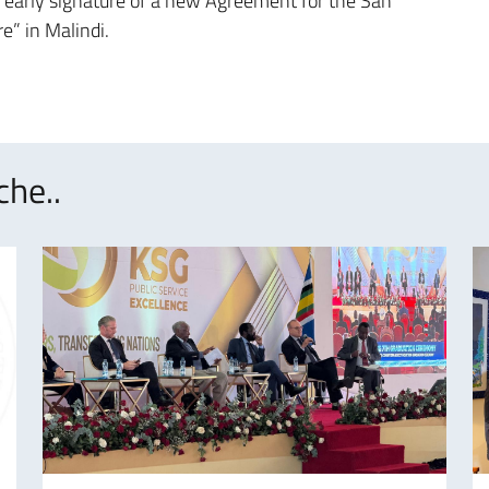
n early signature of a new Agreement for the San
e” in Malindi.
che..