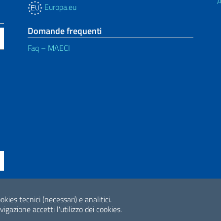
A
Europa.eu
Domande frequenti
Faq – MAECI
ne di accessibilità
okies tecnici (necessari) e analitici.
2026 Copyright Min
gazione accetti l'utilizzo dei cookies.
Internazionale