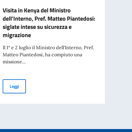
Visita in Kenya del Ministro
Missi
dell'Interno, Pref. Matteo Piantedosi:
parte
siglate intese su sicurezza e
Aperta
migrazione
organi
aperta
Il 1° e 2 luglio il Ministro dell'Interno, Pref.
Matteo Piantedosi, ha compiuto una
missione...
Leg
overnment centenary celebrations.
Visita in Kenya del Ministro dell'Interno, Pref. Matteo Piantedosi:
Leggi