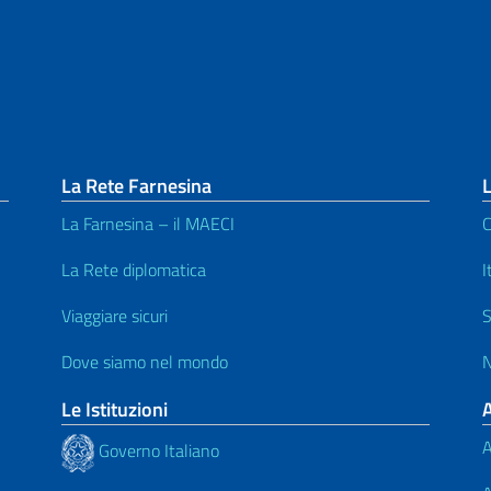
La Rete Farnesina
L
La Farnesina – il MAECI
C
La Rete diplomatica
I
Viaggiare sicuri
S
Dove siamo nel mondo
N
Le Istituzioni
A
Governo Italiano