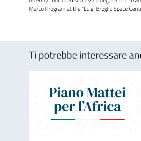
recently concluded successful negotiation, to a
Marco Program at the “Luigi Broglio Space Centr
Ti potrebbe interessare an