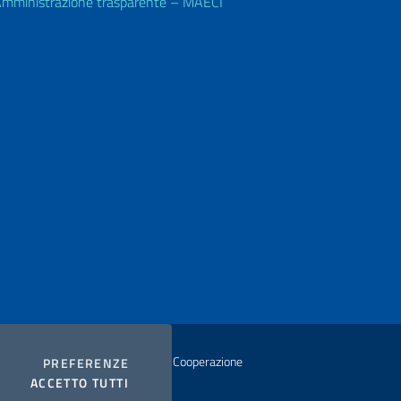
mministrazione trasparente – MAECI
istero degli Affari Esteri e della Cooperazione
COOKIES
PREFERENZE
I COOKIES
ACCETTO TUTTI