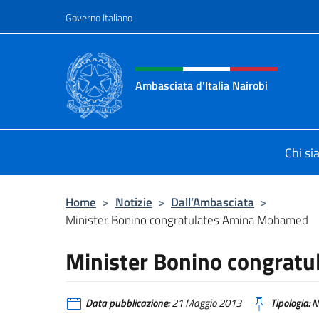
Salta al contenuto
Governo Italiano
Intestazione sito, social 
Ambasciata d'Italia Nairobi
Il nuovo sito Ambasciata d'Italia a 
Chi s
Home
>
Notizie
>
Dall’Ambasciata
>
Minister Bonino congratulates Amina Mohamed
Minister Bonino congrat
Data pubblicazione:
21 Maggio 2013
Tipologia:
N