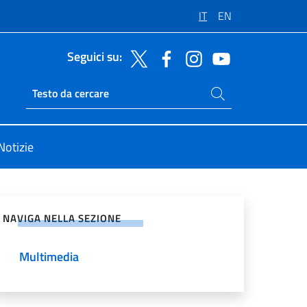
IT
EN
Seguici su:
Cerca nel sito
Ricerca sito live
Notizie
vidi sui Social Network
NAVIGA NELLA SEZIONE
Multimedia