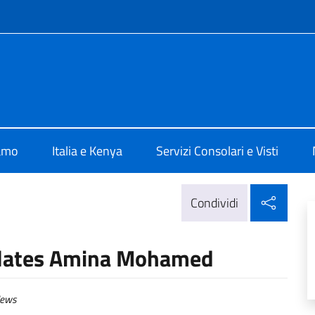
e menù
Nairobi
iamo
Italia e Kenya
Servizi Consolari e Visti
Condi
Condividi
ulates Amina Mohamed
ews