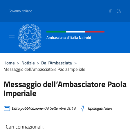
Salta al contenuto
IT
EN
Governo Italiano
Intestazione sito, social e menù
Ambasciata d'Italia Nairobi
Il nuovo sito Ambasciata d'Italia a Nairobi
Home
>
Notizie
>
Dall’Ambasciata
>
Messaggio dell’Ambasciatore Paola Imperiale
Messaggio dell’Ambasciatore Paola
Imperiale
Data pubblicazione:
03 Settembre 2013
Tipologia:
News
Cari connazionali,