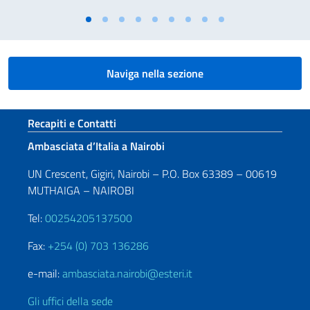
Naviga nella sezione
Sezione footer
Recapiti e Contatti
Ambasciata d’Italia a Nairobi
UN Crescent, Gigiri, Nairobi – P.O. Box 63389 – 00619
MUTHAIGA – NAIROBI
Tel:
00254205137500
Fax:
+254 (0) 703 136286
e-mail:
ambasciata.nairobi@esteri.it
Gli uffici della sede