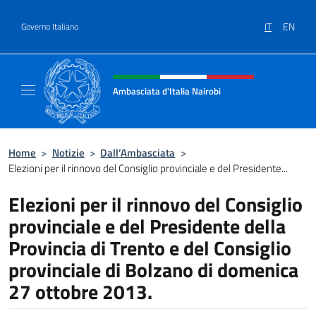
Salta al contenuto
IT
EN
Governo Italiano
Intestazione sito, social e menù
Ambasciata d'Italia Nairobi
Il nuovo sito Ambasciata d'Italia a Nairobi
Home
>
Notizie
>
Dall’Ambasciata
>
Elezioni per il rinnovo del Consiglio provinciale e del Presidente...
Elezioni per il rinnovo del Consiglio
provinciale e del Presidente della
Provincia di Trento e del Consiglio
provinciale di Bolzano di domenica
27 ottobre 2013.