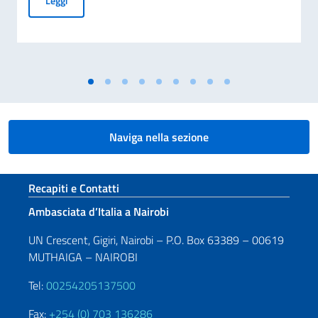
Leggi
Naviga nella sezione
Sezione footer
Recapiti e Contatti
Ambasciata d’Italia a Nairobi
UN Crescent, Gigiri, Nairobi – P.O. Box 63389 – 00619
MUTHAIGA – NAIROBI
Tel:
00254205137500
Fax:
+254 (0) 703 136286