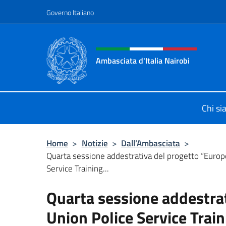
Salta al contenuto
Governo Italiano
Intestazione sito, social 
Ambasciata d'Italia Nairobi
Il nuovo sito Ambasciata d'Italia a 
Chi s
Home
>
Notizie
>
Dall’Ambasciata
>
Quarta sessione addestrativa del progetto “Europ
Service Training...
Quarta sessione addestra
Union Police Service Tra