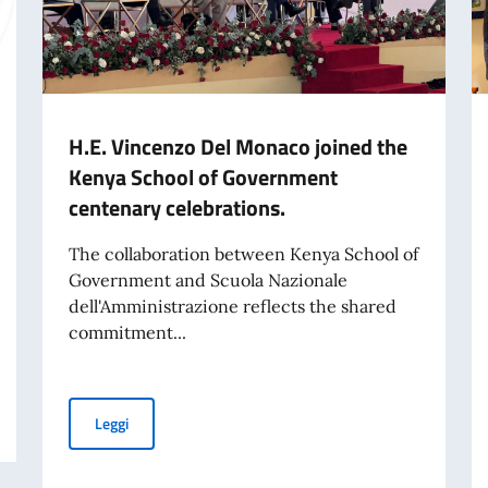
H.E. Vincenzo Del Monaco joined the
Kenya School of Government
centenary celebrations.
The collaboration between Kenya School of
Government and Scuola Nazionale
dell'Amministrazione reflects the shared
commitment...
nto la Terza Relazione annuale sullo stato di attuazione
H.E. Vincenzo Del Monaco joined the Kenya School of G
Leggi