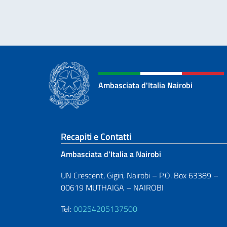
Ambasciata d'Italia Nairobi
Sezione footer
Recapiti e Contatti
Ambasciata d’Italia a Nairobi
UN Crescent, Gigiri, Nairobi – P.O. Box 63389 –
00619 MUTHAIGA – NAIROBI
Tel:
00254205137500