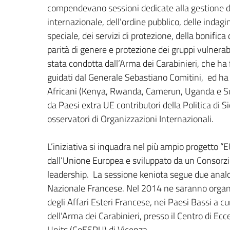
compendevano sessioni dedicate alla gestione de
internazionale, dell’ordine pubblico, delle indagini
speciale, dei servizi di protezione, della bonifica 
parità di genere e protezione dei gruppi vulnerabil
stata condotta dall’Arma dei Carabinieri, che ha 
guidati dal Generale Sebastiano Comitini, ed ha 
Africani (Kenya, Rwanda, Camerun, Uganda e Su
da Paesi extra UE contributori della Politica di 
osservatori di Organizzazioni Internazionali.
L’iniziativa si inquadra nel più ampio progetto
dall’Unione Europea e sviluppato da un Consorzio
leadership. La sessione keniota segue due analog
Nazionale Francese. Nel 2014 ne saranno organiz
degli Affari Esteri Francese, nei Paesi Bassi a c
dell’Arma dei Carabinieri, presso il Centro di Ecce
Units (CoESPU) di Vicenza.