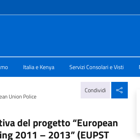
e menù
Nairobi
iamo
Italia e Kenya
Servizi Consolari e Visti
Condi
Condividi
ean Union Police
tiva del progetto “European
ining 2011 – 2013” (EUPST