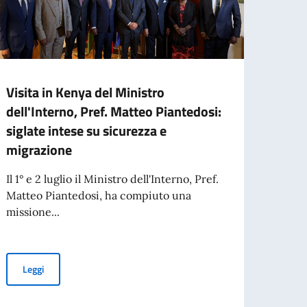
Visita in Kenya del Ministro
Missi
dell'Interno, Pref. Matteo Piantedosi:
parte
siglate intese su sicurezza e
Aperta
migrazione
organi
aperta
Il 1° e 2 luglio il Ministro dell'Interno, Pref.
Matteo Piantedosi, ha compiuto una
missione...
Leg
overnment centenary celebrations.
Visita in Kenya del Ministro dell'Interno, Pref. Matteo Piantedosi:
Leggi