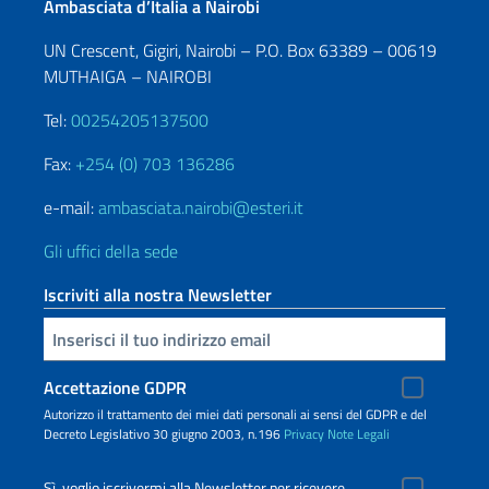
Ambasciata d’Italia a Nairobi
UN Crescent, Gigiri, Nairobi – P.O. Box 63389 – 00619
MUTHAIGA – NAIROBI
Tel:
00254205137500
Fax:
+254 (0) 703 136286
e-mail:
ambasciata.nairobi@esteri.it
Gli uffici della sede
Iscriviti alla nostra Newsletter
Inserisci la tua email
Accettazione GDPR
Autorizzo il trattamento dei miei dati personali ai sensi del GDPR e del
Decreto Legislativo 30 giugno 2003, n.196
Privacy
Note Legali
Sì, voglio iscrivermi alla Newsletter per ricevere