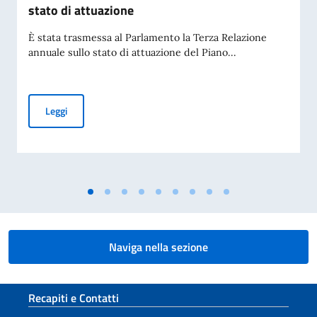
stato di attuazione
È stata trasmessa al Parlamento la Terza Relazione
annuale sullo stato di attuazione del Piano...
Piano Mattei per l’Africa, trasmessa al Parlamento la Terza 
Leggi
Naviga nella sezione
Sezione footer
Recapiti e Contatti