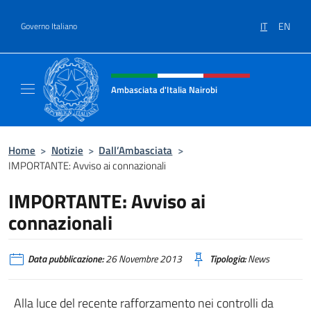
Salta al contenuto
IT
EN
Governo Italiano
Intestazione sito, social e menù
Ambasciata d'Italia Nairobi
Il nuovo sito Ambasciata d'Italia a Nairobi
Home
>
Notizie
>
Dall’Ambasciata
>
IMPORTANTE: Avviso ai connazionali
IMPORTANTE: Avviso ai
connazionali
Data pubblicazione:
26 Novembre 2013
Tipologia:
News
Alla luce del recente rafforzamento nei controlli da