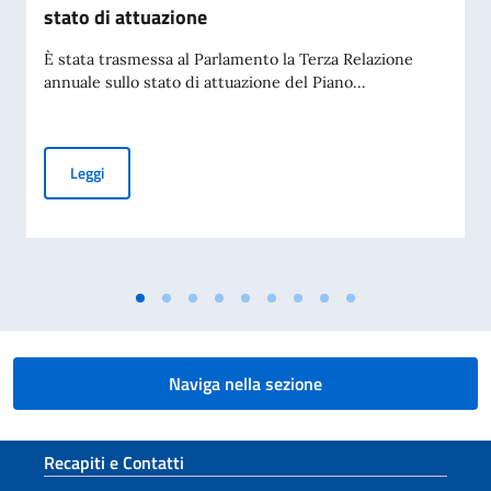
stato di attuazione
È stata trasmessa al Parlamento la Terza Relazione
annuale sullo stato di attuazione del Piano...
Piano Mattei per l’Africa, trasmessa al Parlamento la Terza 
Leggi
Naviga nella sezione
Sezione footer
Recapiti e Contatti