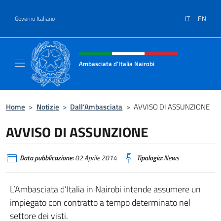
Salta al contenuto
IT
EN
Governo Italiano
Intestazione sito, social e menù
Ambasciata d'Italia Nairobi
Il nuovo sito Ambasciata d'Italia a Nairobi
Home
>
Notizie
>
Dall’Ambasciata
>
AVVISO DI ASSUNZIONE
AVVISO DI ASSUNZIONE
Data pubblicazione:
02 Aprile 2014
Tipologia:
News
L’Ambasciata d’Italia in Nairobi intende assumere un
impiegato con contratto a tempo determinato nel
settore dei visti.