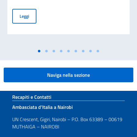
Piano Mattei per l’Africa, trasmessa al Parlamento la Terza 
Leggi
Naviga nella sezione
Sezione footer
Recapiti e Contatti
Ambasciata d’Italia a Nairobi
UN Crescent, Gigiri, Nairobi – P.O. Box 63389 – 00619
MUTHAIGA – NAIROBI