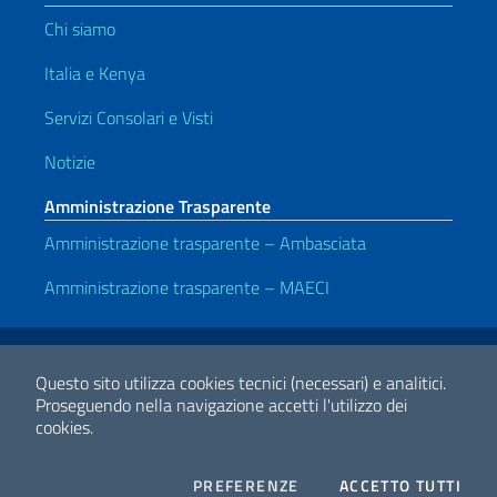
Chi siamo
Italia e Kenya
Servizi Consolari e Visti
Notizie
Amministrazione Trasparente
Amministrazione trasparente – Ambasciata
Amministrazione trasparente – MAECI
Link Utili
Note legali
Privacy e cookie policy
Dichiarazione di accessibilità
Questo sito utilizza cookies tecnici (necessari) e analitici.
Proseguendo nella navigazione accetti l'utilizzo dei
cookies.
2026 Copyright Ministero degli Affari Esteri e della Cooperazione
Internazionale
COOKIES
I CO
PREFERENZE
ACCETTO TUTTI