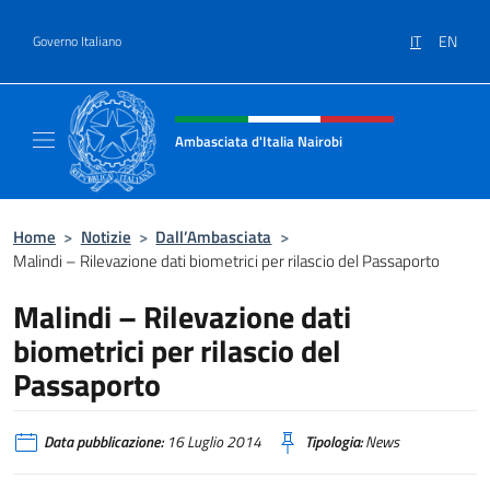
Salta al contenuto
IT
EN
Governo Italiano
Intestazione sito, social e menù
Ambasciata d'Italia Nairobi
Il nuovo sito Ambasciata d'Italia a Nairobi
Home
>
Notizie
>
Dall’Ambasciata
>
Malindi – Rilevazione dati biometrici per rilascio del Passaporto
Malindi – Rilevazione dati
biometrici per rilascio del
Passaporto
Data pubblicazione:
16 Luglio 2014
Tipologia:
News