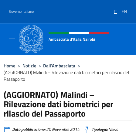
Salta al contenuto
IT
EN
Governo Italiano
Intestazione sito, social e menù
Ambasciata d'Italia Nairobi
Il nuovo sito Ambasciata d'Italia a Nairobi
Home
>
Notizie
>
Dall’Ambasciata
>
(AGGIORNATO) Malindi – Rilevazione dati biometrici per rilascio del
Passaporto
(AGGIORNATO) Malindi –
Rilevazione dati biometrici per
rilascio del Passaporto
Data pubblicazione:
20 Novembre 2014
Tipologia:
News