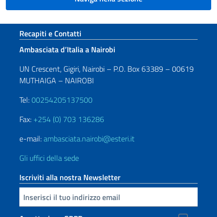
Sezione footer
Recapiti e Contatti
Ambasciata d’Italia a Nairobi
UN Crescent, Gigiri, Nairobi – P.O. Box 63389 – 00619
MUTHAIGA – NAIROBI
Tel:
00254205137500
Fax:
+254 (0) 703 136286
e-mail:
ambasciata.nairobi@esteri.it
Gli uffici della sede
Iscriviti alla nostra Newsletter
Inserisci la tua email