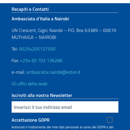
Sezione footer
Recapiti e Contatti
Ambasciata d’Italia a Nairobi
UN Crescent, Gigiri, Nairobi – P.O. Box 63389 – 00619
MUTHAIGA – NAIROBI
Tel:
00254205137500
Fax:
+254 (0) 703 136286
e-mail:
ambasciata.nairobi@esteri.it
Gli uffici della sede
Iscriviti alla nostra Newsletter
Inserisci la tua email
Accettazione GDPR
Autorizzo il trattamento dei miei dati personali ai sensi del GDPR e del