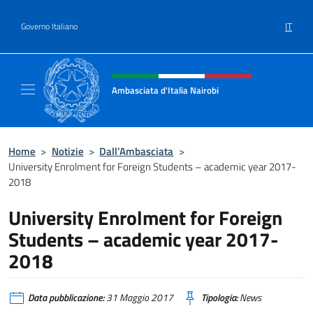
Salta al contenuto
IT
Governo Italiano
Intestazione sito, social e menù
Ambasciata d'Italia Nairobi
Il nuovo sito Ambasciata d'Italia a Nairobi
Home
>
Notizie
>
Dall’Ambasciata
>
University Enrolment for Foreign Students – academic year 2017-
2018
University Enrolment for Foreign
Students – academic year 2017-
2018
Data pubblicazione:
31 Maggio 2017
Tipologia:
News