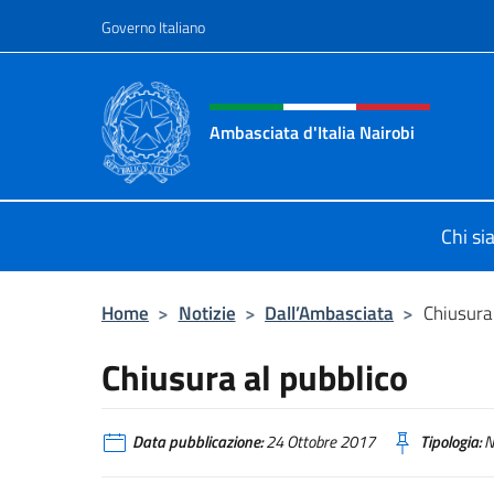
Salta al contenuto
Governo Italiano
Intestazione sito, social 
Ambasciata d'Italia Nairobi
Il nuovo sito Ambasciata d'Italia a 
Chi s
Home
>
Notizie
>
Dall’Ambasciata
>
Chiusura 
Chiusura al pubblico
Data pubblicazione:
24 Ottobre 2017
Tipologia:
N