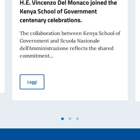
H.E. Vincenzo Del Monaco joined the
Kenya School of Government
centenary celebrations.
The collaboration between Kenya School of
Government and Scuola Nazionale
dell'Amministrazione reflects the shared
commitment...
nto la Terza Relazione annuale sullo stato di attuazione
H.E. Vincenzo Del Monaco joined the Kenya School of G
Leggi