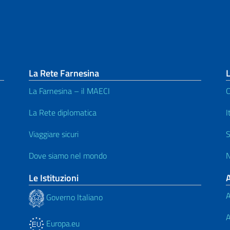
La Rete Farnesina
L
La Farnesina – il MAECI
C
La Rete diplomatica
I
Viaggiare sicuri
S
Dove siamo nel mondo
N
Le Istituzioni
A
Governo Italiano
A
Europa.eu