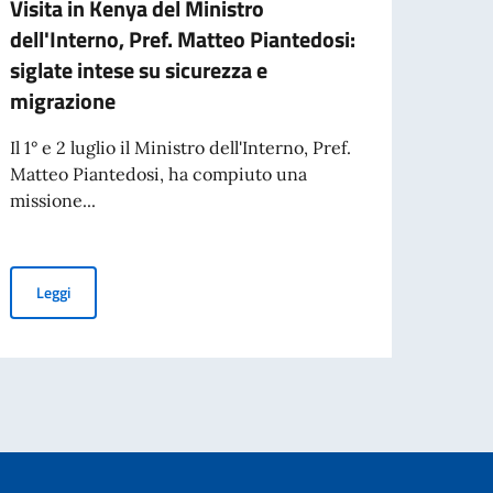
Visita in Kenya del Ministro
Missi
dell'Interno, Pref. Matteo Piantedosi:
parte
siglate intese su sicurezza e
Aperta
migrazione
organi
aperta
Il 1° e 2 luglio il Ministro dell'Interno, Pref.
Matteo Piantedosi, ha compiuto una
missione...
Leg
overnment centenary celebrations.
Visita in Kenya del Ministro dell'Interno, Pref. Matteo Piantedosi:
Leggi