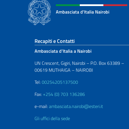
Ambasciata d'Italia Nairobi
Sezione footer
Recapiti e Contatti
Ambasciata d’Italia a Nairobi
UN Crescent, Gigiri, Nairobi – P.O. Box 63389 –
00619 MUTHAIGA – NAIROBI
Tel:
00254205137500
Fax:
+254 (0) 703 136286
e-mail:
ambasciata.nairobi@esteri.it
Gli uffici della sede