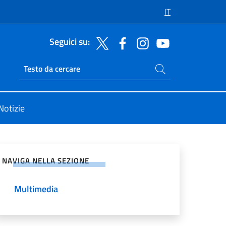
IT
Seguici su:
Cerca nel sito
Ricerca sito live
Notizie
vidi sui Social Network
NAVIGA NELLA SEZIONE
Multimedia