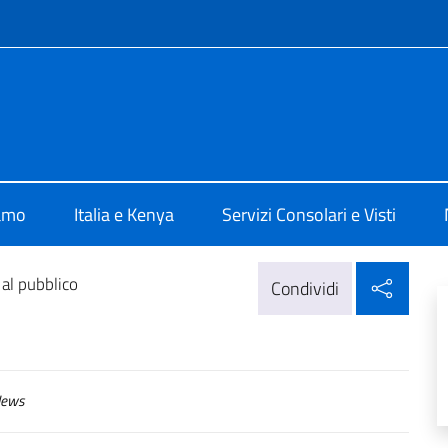
e menù
Nairobi
iamo
Italia e Kenya
Servizi Consolari e Visti
Condi
al pubblico
Condividi
ews