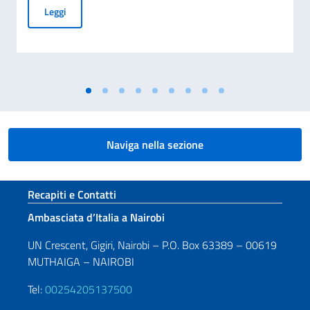
Piano Mattei per l’Africa, trasmessa al Parlamento la Terza 
Leggi
Naviga nella sezione
Sezione footer
Recapiti e Contatti
Ambasciata d’Italia a Nairobi
UN Crescent, Gigiri, Nairobi – P.O. Box 63389 – 00619
MUTHAIGA – NAIROBI
Tel:
00254205137500