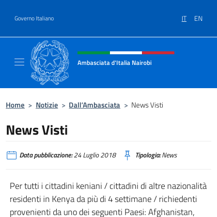
Salta al contenuto
IT
EN
Governo Italiano
Intestazione sito, social e menù
Ambasciata d'Italia Nairobi
Il nuovo sito Ambasciata d'Italia a Nairobi
Home
>
Notizie
>
Dall’Ambasciata
>
News Visti
News Visti
Data pubblicazione:
24 Luglio 2018
Tipologia:
News
Per tutti i cittadini keniani / cittadini di altre nazionalità
residenti in Kenya da più di 4 settimane / richiedenti
provenienti da uno dei seguenti Paesi: Afghanistan,