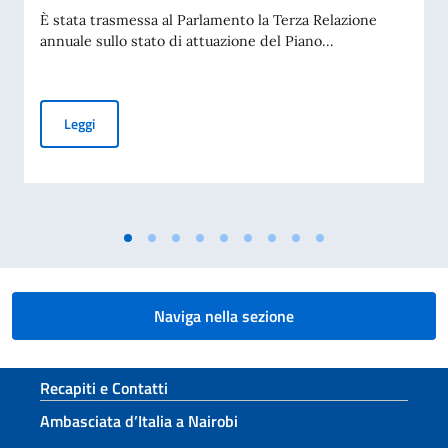
È stata trasmessa al Parlamento la Terza Relazione
annuale sullo stato di attuazione del Piano...
Piano Mattei per l’Africa, trasmessa al Parlamento la Terza 
Leggi
Naviga nella sezione
Sezione footer
Recapiti e Contatti
Ambasciata d’Italia a Nairobi