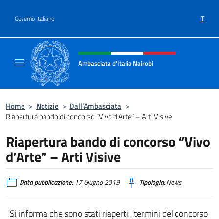
Salta al contenuto
IT
Governo Italiano
Intestazione sito, social e menù
Ambasciata d'Italia Nairobi
Il nuovo sito Ambasciata d'Italia a Nairobi
Home
>
Notizie
>
Dall’Ambasciata
>
Riapertura bando di concorso “Vivo d’Arte” – Arti Visive
Riapertura bando di concorso “Vivo
d’Arte” – Arti Visive
Data pubblicazione:
17 Giugno 2019
Tipologia:
News
Si informa che sono stati riaperti i termini del concorso