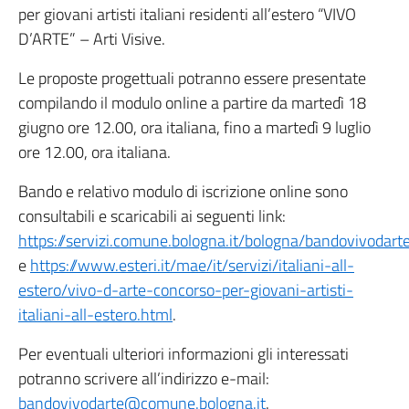
per giovani artisti italiani residenti all’estero “VIVO
D’ARTE” – Arti Visive.
Le proposte progettuali potranno essere presentate
compilando il modulo online a partire da martedì 18
giugno ore 12.00, ora italiana, fino a martedì 9 luglio
ore 12.00, ora italiana.
Bando e relativo modulo di iscrizione online sono
consultabili e scaricabili ai seguenti link:
https://servizi.comune.bologna.it/bologna/bandovivodar
e
https://www.esteri.it/mae/it/servizi/italiani-all-
estero/vivo-d-arte-concorso-per-giovani-artisti-
italiani-all-estero.html
.
Per eventuali ulteriori informazioni gli interessati
potranno scrivere all’indirizzo e-mail:
bandovivodarte@comune.bologna.it
.