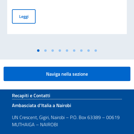
Piano Mattei per l’Africa, trasmessa al Parlamento la Terza 
Leggi
Naviga nella sezione
Sezione footer
Recapiti e Contatti
Ambasciata d’Italia a Nairobi
UN Crescent, Gigiri, Nairobi – P.O. Box 63389 – 00619
MUTHAIGA – NAIROBI