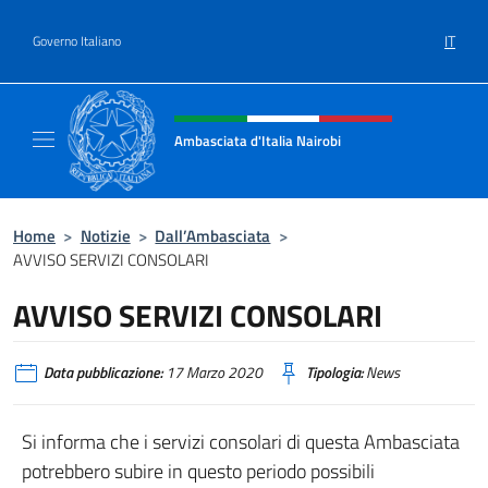
Salta al contenuto
IT
Governo Italiano
Intestazione sito, social e menù
Ambasciata d'Italia Nairobi
Il nuovo sito Ambasciata d'Italia a Nairobi
Home
>
Notizie
>
Dall’Ambasciata
>
AVVISO SERVIZI CONSOLARI
AVVISO SERVIZI CONSOLARI
Data pubblicazione:
17 Marzo 2020
Tipologia:
News
Si informa che i servizi consolari di questa Ambasciata
potrebbero subire in questo periodo possibili