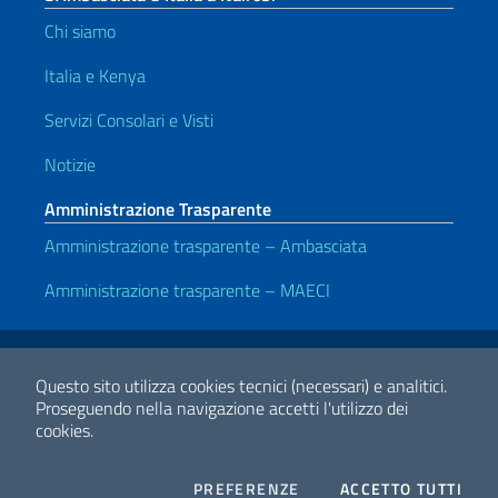
Chi siamo
Italia e Kenya
Servizi Consolari e Visti
Notizie
Amministrazione Trasparente
Amministrazione trasparente – Ambasciata
Amministrazione trasparente – MAECI
Link Utili
Note legali
Privacy e cookie policy
Dichiarazione di accessibilità
Questo sito utilizza cookies tecnici (necessari) e analitici.
Proseguendo nella navigazione accetti l'utilizzo dei
cookies.
2026 Copyright Ministero degli Affari Esteri e della Cooperazione
Internazionale
COOKIES
I CO
PREFERENZE
ACCETTO TUTTI