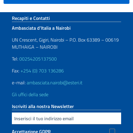
Sezione footer
Recapiti e Contatti
Ambasciata d’Italia a Nairobi
UN Crescent, Gigiri, Nairobi – P.O. Box 63389 – 00619
MUTHAIGA – NAIROBI
Tel:
00254205137500
Fax:
+254 (0) 703 136286
e-mail:
ambasciata.nairobi@esteri.it
Gli uffici della sede
Iscriviti alla nostra Newsletter
Inserisci la tua email
Accettazione GDPR