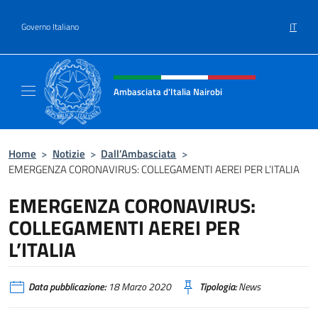
Salta al contenuto
IT
Governo Italiano
Intestazione sito, social e menù
Ambasciata d'Italia Nairobi
Il nuovo sito Ambasciata d'Italia a Nairobi
Home
>
Notizie
>
Dall’Ambasciata
>
EMERGENZA CORONAVIRUS: COLLEGAMENTI AEREI PER L’ITALIA
EMERGENZA CORONAVIRUS:
COLLEGAMENTI AEREI PER
L’ITALIA
Data pubblicazione:
18 Marzo 2020
Tipologia:
News