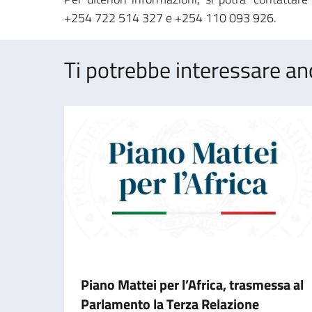
+254 722 514 327 e +254 110 093 926.
Ti potrebbe interessare an
Piano Mattei per l’Africa, trasmessa al
Parlamento la Terza Relazione