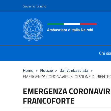
Salta al contenuto
Governo Italiano
Intestazione sito, social 
Ambasciata d'Italia Nairobi
Il nuovo sito Ambasciata d'Italia a 
Chi s
Home
>
Notizie
>
Dall’Ambasciata
>
EMERGENZA CORONAVIRUS: OPZIONE DI RIENTR
EMERGENZA CORONAVIRUS
FRANCOFORTE