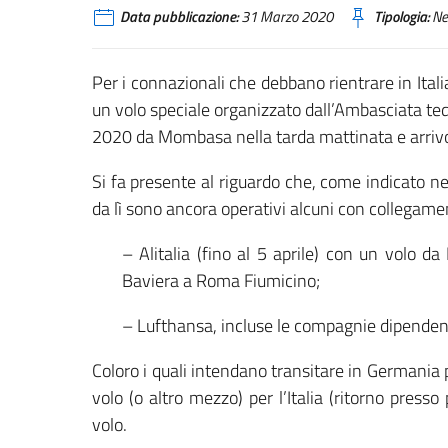
Data pubblicazione:
31 Marzo 2020
Tipologia:
Ne
Per i connazionali che debbano rientrare in Italia,
un volo speciale organizzato dall’Ambasciata te
2020 da Mombasa nella tarda mattinata e arrivo 
Si fa presente al riguardo che, come indicato n
da lì sono ancora operativi alcuni con collegament
– Alitalia (fino al 5 aprile) con un volo 
Baviera a Roma Fiumicino;
– Lufthansa, incluse le compagnie dipende
Coloro i quali intendano transitare in Germania 
volo (o altro mezzo) per l’Italia (ritorno press
volo.