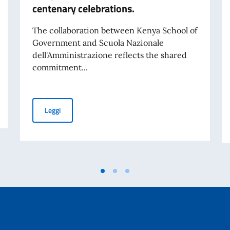
centenary celebrations.
The collaboration between Kenya School of
Government and Scuola Nazionale
dell'Amministrazione reflects the shared
commitment...
nto la Terza Relazione annuale sullo stato di attuazione
H.E. Vincenzo Del Monaco joined the Kenya School of G
Leggi