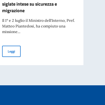
siglate intese su sicurezza e
Aperta
migrazione
organi
aperta
Il 1° e 2 luglio il Ministro dell'Interno, Pref.
Matteo Piantedosi, ha compiuto una
missione...
Leg
overnment centenary celebrations.
Visita in Kenya del Ministro dell'Interno, Pref. Matteo Piantedosi:
Leggi