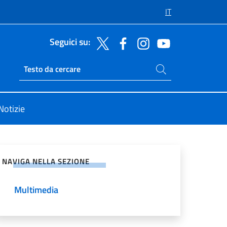
IT
Seguici su:
Cerca nel sito
Ricerca sito live
Notizie
vidi sui Social Network
NAVIGA NELLA SEZIONE
Multimedia