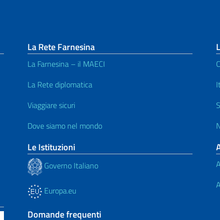
La Rete Farnesina
L
La Farnesina – il MAECI
C
La Rete diplomatica
I
Viaggiare sicuri
S
Dove siamo nel mondo
N
Le Istituzioni
A
Governo Italiano
A
Europa.eu
Domande frequenti