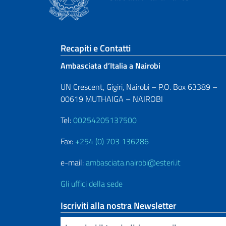
Sezione footer
Recapiti e Contatti
Ambasciata d’Italia a Nairobi
UN Crescent, Gigiri, Nairobi – P.O. Box 63389 –
00619 MUTHAIGA – NAIROBI
Tel:
00254205137500
Fax:
+254 (0) 703 136286
e-mail:
ambasciata.nairobi@esteri.it
Gli uffici della sede
Iscriviti alla nostra Newsletter