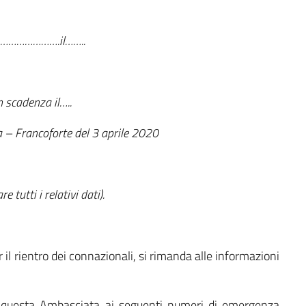
 …………………….il……..
n scadenza il…..
 – Francoforte del 3 aprile 2020
e tutti i relativi dati).
r il rientro dei connazionali, si rimanda alle informazioni
are questa Ambasciata ai seguenti numeri di emergenza