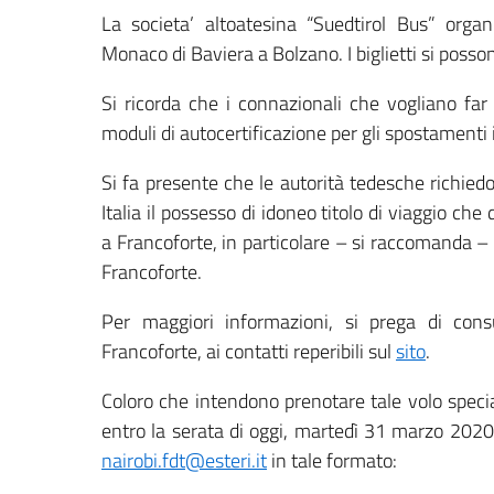
La societa’ altoatesina “Suedtirol Bus” organ
Monaco di Baviera a Bolzano. I biglietti si poss
Si ricorda che i connazionali che vogliano far 
moduli di autocertificazione per gli spostamenti i
Si fa presente che le autorità tedesche richied
Italia il possesso di idoneo titolo di viaggio ch
a Francoforte, in particolare – si raccomanda 
Francoforte.
Per maggiori informazioni, si prega di consu
Francoforte, ai contatti reperibili sul
sito
.
Coloro che intendono prenotare tale volo spec
entro la serata di oggi, martedì 31 marzo 2020,
nairobi.fdt@esteri.it
in tale formato: