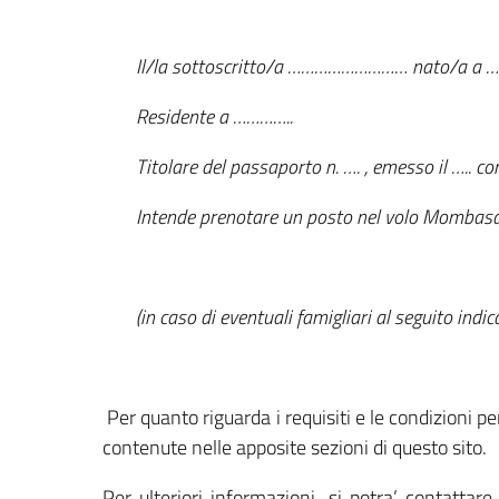
Il/la sottoscritto/a ……………………… nato/a a
Residente a …………..
Titolare del passaporto n. …. , emesso il ….. co
Intende prenotare un posto nel volo Mombasa
(in caso di eventuali famigliari al seguito indicar
Per quanto riguarda i requisiti e le condizioni pe
contenute nelle apposite sezioni di questo sito.
Per ulteriori informazioni, si potra’ contatt