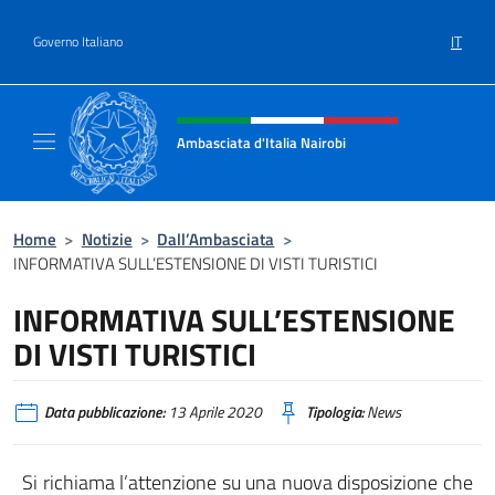
Salta al contenuto
IT
Governo Italiano
Intestazione sito, social e menù
Ambasciata d'Italia Nairobi
Il nuovo sito Ambasciata d'Italia a Nairobi
Home
>
Notizie
>
Dall’Ambasciata
>
INFORMATIVA SULL’ESTENSIONE DI VISTI TURISTICI
INFORMATIVA SULL’ESTENSIONE
DI VISTI TURISTICI
Data pubblicazione:
13 Aprile 2020
Tipologia:
News
Si richiama l’attenzione su una nuova disposizione che