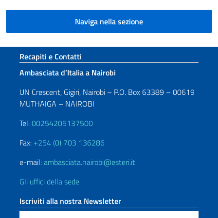
Naviga nella sezione
Sezione footer
Recapiti e Contatti
Ambasciata d’Italia a Nairobi
UN Crescent, Gigiri, Nairobi – P.O. Box 63389 – 00619
MUTHAIGA – NAIROBI
Tel:
00254205137500
Fax:
+254 (0) 703 136286
e-mail:
ambasciata.nairobi@esteri.it
Gli uffici della sede
Iscriviti alla nostra Newsletter