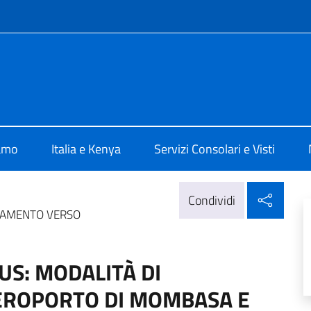
e menù
Nairobi
iamo
Italia e Kenya
Servizi Consolari e Visti
Condi
Condividi
TAMENTO VERSO
S: MODALITÀ DI
EROPORTO DI MOMBASA E