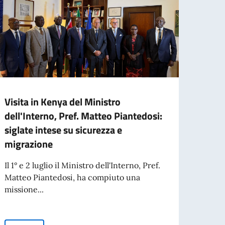
Visita in Kenya del Ministro
Missi
dell'Interno, Pref. Matteo Piantedosi:
parte
siglate intese su sicurezza e
Aperta
migrazione
organi
aperta
Il 1° e 2 luglio il Ministro dell'Interno, Pref.
Matteo Piantedosi, ha compiuto una
missione...
Leg