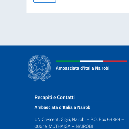
Ambasciata d'Italia Nairobi
Sezione footer
Recapiti e Contatti
Ambasciata d’Italia a Nairobi
UN Crescent, Gigiri, Nairobi – P.O. Box 63389 –
00619 MUTHAIGA – NAIROBI