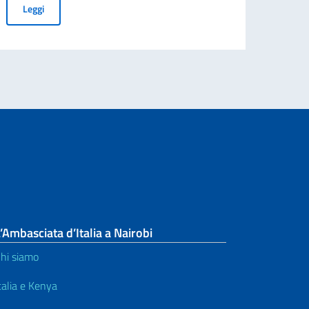
overnment centenary celebrations.
Visita in Kenya del Ministro dell'Interno, Pref. Matteo Piantedosi:
Leggi
’Ambasciata d’Italia a Nairobi
hi siamo
talia e Kenya