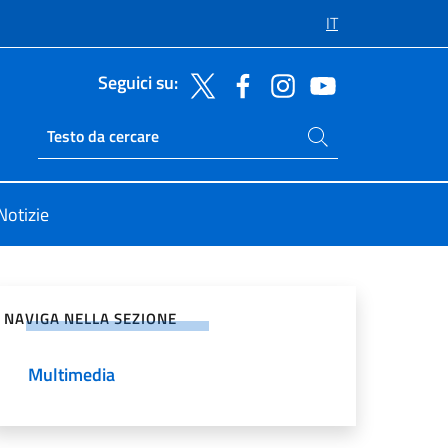
IT
Seguici su:
Cerca nel sito
Ricerca sito live
Notizie
vidi sui Social Network
NAVIGA NELLA SEZIONE
Multimedia