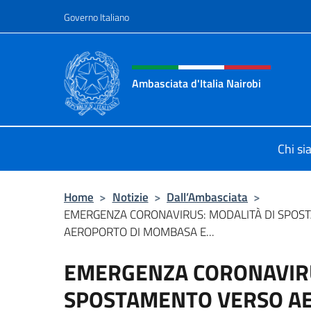
Salta al contenuto
Governo Italiano
Intestazione sito, social 
Ambasciata d'Italia Nairobi
Il nuovo sito Ambasciata d'Italia a 
Chi s
Home
>
Notizie
>
Dall’Ambasciata
>
EMERGENZA CORONAVIRUS: MODALITÀ DI SPOS
AEROPORTO DI MOMBASA E...
EMERGENZA CORONAVIRU
SPOSTAMENTO VERSO A