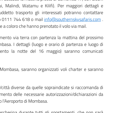
, Malindi, Watamu e Kilifi). Per maggiori dettagli e
suddetto trasporto gli interessati potranno contattare
ero 0111 744 618 o mail
info@southernskysafaris.com
.
e a coloro che hanno prenotato il volo via mail.
mento via terra con partenza la mattina del prossimo
sa. I dettagli (luogo e orario di partenza e luogo di
ento la notte del 16 maggio) saranno comunicati
 Mombasa, saranno organizzati voli charter e saranno
e/città diverse da quelle sopraindicate si raccomanda di
imento delle necessarie autorizzazioni/dichiarazioni da
o l’Aeroporto di Mombasa.
scherina durante tutti gli spostamenti, che non sarà