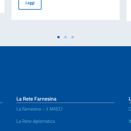
H.E. Vincenzo Del Monaco joined the Kenya School of G
Leggi
La Rete Farnesina
L
La Farnesina – il MAECI
C
La Rete diplomatica
I