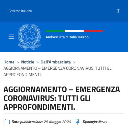
Salta al contenuto
IT
Governo Italiano
Intestazione sito, social e menù
Ambasciata d'Italia Nairobi
Il nuovo sito Ambasciata d'Italia a Nairobi
Home
>
Notizie
>
Dall’Ambasciata
>
AGGIORNAMENTO – EMERGENZA CORONAVIRUS: TUTTI GLI
APPROFONDIMENTI.
AGGIORNAMENTO – EMERGENZA
CORONAVIRUS: TUTTI GLI
APPROFONDIMENTI.
Data pubblicazione:
28 Maggio 2020
Tipologia:
News