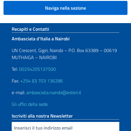
Naviga nella sezione
Sezione footer
Recapiti e Contatti
Ambasciata d’Italia a Nairobi
UN Crescent, Gigiri, Nairobi – P.O. Box 63389 – 00619
MUTHAIGA – NAIROBI
Tel:
00254205137500
Fax:
+254 (0) 703 136286
e-mail:
ambasciata.nairobi@esteri.it
Gli uffici della sede
Iscriviti alla nostra Newsletter
Inserisci la tua email