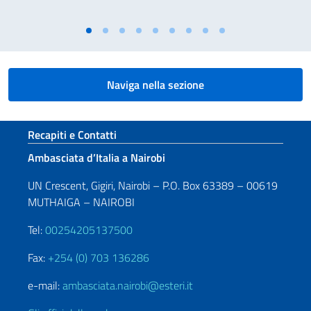
Naviga nella sezione
Sezione footer
Recapiti e Contatti
Ambasciata d’Italia a Nairobi
UN Crescent, Gigiri, Nairobi – P.O. Box 63389 – 00619
MUTHAIGA – NAIROBI
Tel:
00254205137500
Fax:
+254 (0) 703 136286
e-mail:
ambasciata.nairobi@esteri.it