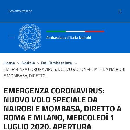
Salta al contenuto
IT
Governo Italiano
Intestazione sito, social e menù
Ambasciata d'Italia Nairobi
Il nuovo sito Ambasciata d'Italia a Nairobi
Home
>
Notizie
>
Dall’Ambasciata
>
EMERGENZA CORONAVIRUS: NUOVO VOLO SPECIALE DA NAIROBI
E MOMBASA, DIRETTO...
EMERGENZA CORONAVIRUS:
NUOVO VOLO SPECIALE DA
NAIROBI E MOMBASA, DIRETTO A
ROMA E MILANO, MERCOLEDÌ 1
LUGLIO 2020. APERTURA