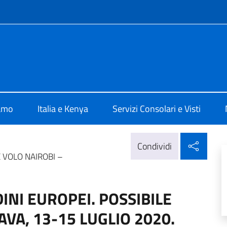
e menù
Nairobi
iamo
Italia e Kenya
Servizi Consolari e Visti
Condi
Condividi
E VOLO NAIROBI –
DINI EUROPEI. POSSIBILE
AVA, 13-15 LUGLIO 2020.