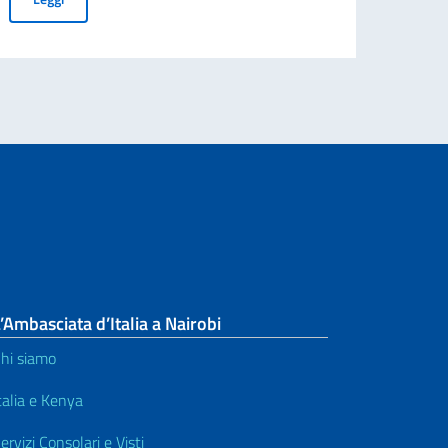
’Ambasciata d’Italia a Nairobi
hi siamo
talia e Kenya
ervizi Consolari e Visti