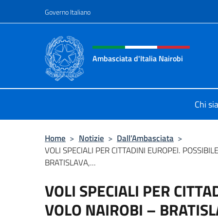
Salta al contenuto
Governo Italiano
Intestazione sito, social 
Ambasciata d'Italia Nairobi
Il nuovo sito Ambasciata d'Italia a 
Chi s
Home
>
Notizie
>
Dall’Ambasciata
>
VOLI SPECIALI PER CITTADINI EUROPEI. POSSIBIL
BRATISLAVA,...
VOLI SPECIALI PER CITTA
VOLO NAIROBI – BRATISL