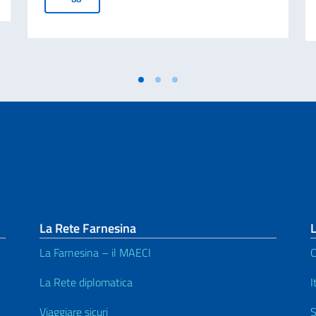
La Rete Farnesina
L
La Farnesina – il MAECI
C
La Rete diplomatica
I
Viaggiare sicuri
S