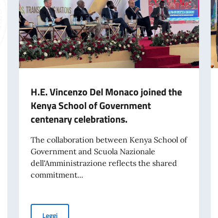
H.E. Vincenzo Del Monaco joined the
Kenya School of Government
centenary celebrations.
The collaboration between Kenya School of
Government and Scuola Nazionale
dell'Amministrazione reflects the shared
commitment...
nto la Terza Relazione annuale sullo stato di attuazione
H.E. Vincenzo Del Monaco joined the Kenya School of G
Leggi