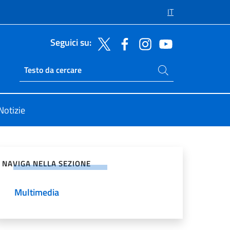
IT
Seguici su:
Cerca nel sito
Ricerca sito live
Notizie
vidi sui Social Network
NAVIGA NELLA SEZIONE
Multimedia