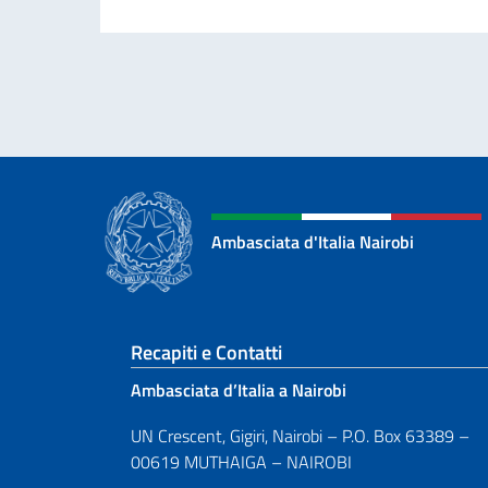
Ambasciata d'Italia Nairobi
Sezione footer
Recapiti e Contatti
Ambasciata d’Italia a Nairobi
UN Crescent, Gigiri, Nairobi – P.O. Box 63389 –
00619 MUTHAIGA – NAIROBI