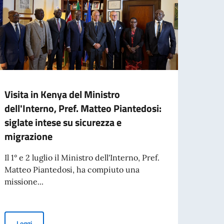
Visita in Kenya del Ministro
Missi
dell'Interno, Pref. Matteo Piantedosi:
parte
siglate intese su sicurezza e
Aperta
migrazione
organi
aperta
Il 1° e 2 luglio il Ministro dell'Interno, Pref.
Matteo Piantedosi, ha compiuto una
missione...
Leg
overnment centenary celebrations.
Visita in Kenya del Ministro dell'Interno, Pref. Matteo Piantedosi:
Leggi