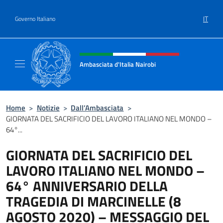
Salta al contenuto
IT
Governo Italiano
Intestazione sito, social e menù
Ambasciata d'Italia Nairobi
Il nuovo sito Ambasciata d'Italia a Nairobi
Home
>
Notizie
>
Dall’Ambasciata
>
GIORNATA DEL SACRIFICIO DEL LAVORO ITALIANO NEL MONDO –
64°...
GIORNATA DEL SACRIFICIO DEL
LAVORO ITALIANO NEL MONDO –
64° ANNIVERSARIO DELLA
TRAGEDIA DI MARCINELLE (8
AGOSTO 2020) – MESSAGGIO DEL