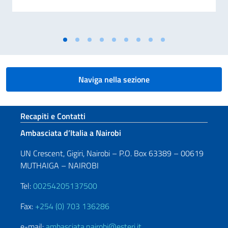
Naviga nella sezione
Sezione footer
Recapiti e Contatti
Ambasciata d’Italia a Nairobi
UN Crescent, Gigiri, Nairobi – P.O. Box 63389 – 00619
MUTHAIGA – NAIROBI
Tel:
00254205137500
Fax:
+254 (0) 703 136286
e-mail:
ambasciata.nairobi@esteri.it