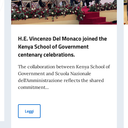
H.E. Vincenzo Del Monaco joined the
Kenya School of Government
centenary celebrations.
The collaboration between Kenya School of
Government and Scuola Nazionale
dell'Amministrazione reflects the shared
commitment...
nto la Terza Relazione annuale sullo stato di attuazione
H.E. Vincenzo Del Monaco joined the Kenya School of G
Leggi