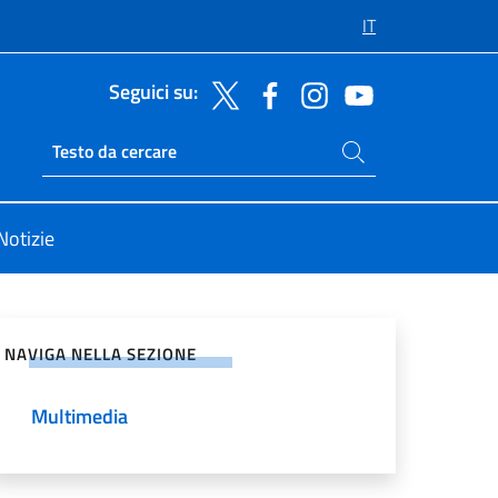
IT
Seguici su:
Cerca nel sito
Ricerca sito live
Notizie
vidi sui Social Network
NAVIGA NELLA SEZIONE
Multimedia