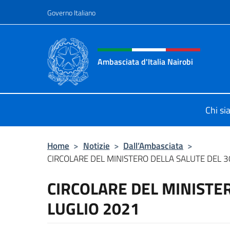
Salta al contenuto
Governo Italiano
Intestazione sito, social 
Ambasciata d'Italia Nairobi
Il nuovo sito Ambasciata d'Italia a 
Chi s
Home
>
Notizie
>
Dall’Ambasciata
>
CIRCOLARE DEL MINISTERO DELLA SALUTE DEL 3
CIRCOLARE DEL MINISTER
LUGLIO 2021