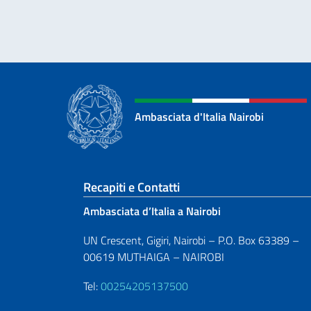
Ambasciata d'Italia Nairobi
Sezione footer
Recapiti e Contatti
Ambasciata d’Italia a Nairobi
UN Crescent, Gigiri, Nairobi – P.O. Box 63389 –
00619 MUTHAIGA – NAIROBI
Tel:
00254205137500