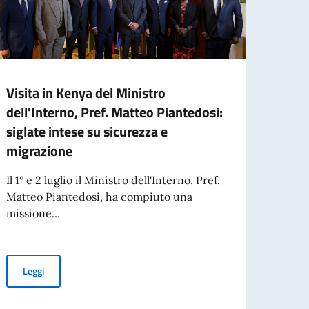
Visita in Kenya del Ministro
Missi
dell'Interno, Pref. Matteo Piantedosi:
parte
siglate intese su sicurezza e
Aperta
migrazione
organi
aperta
Il 1° e 2 luglio il Ministro dell'Interno, Pref.
Matteo Piantedosi, ha compiuto una
missione...
Leg
overnment centenary celebrations.
Visita in Kenya del Ministro dell'Interno, Pref. Matteo Piantedosi:
Leggi