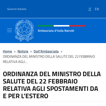
Salta al contenuto
IT
EN
Governo Italiano
Intestazione sito, social e menù
Ambasciata d'Italia Nairobi
Il nuovo sito Ambasciata d'Italia a Nairobi
Home
>
Notizie
>
Dall’Ambasciata
>
ORDINANZA DEL MINISTRO DELLA SALUTE DEL 22 FEBBRAIO
RELATIVA AGLI...
ORDINANZA DEL MINISTRO DELLA
SALUTE DEL 22 FEBBRAIO
RELATIVA AGLI SPOSTAMENTI DA
E PER L’ESTERO