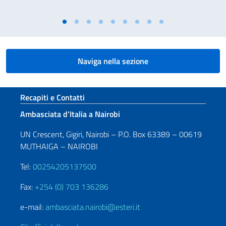
Naviga nella sezione
Sezione footer
Recapiti e Contatti
Ambasciata d’Italia a Nairobi
UN Crescent, Gigiri, Nairobi – P.O. Box 63389 – 00619
MUTHAIGA – NAIROBI
Tel:
00254205137500
Fax:
+254 (0) 703 136286
e-mail:
ambasciata.nairobi@esteri.it