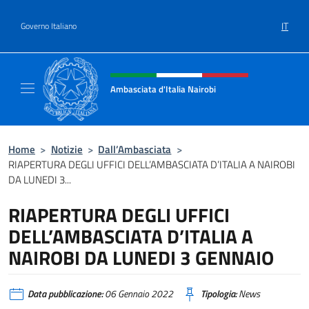
Salta al contenuto
IT
Governo Italiano
Intestazione sito, social e menù
Ambasciata d'Italia Nairobi
Il nuovo sito Ambasciata d'Italia a Nairobi
Home
>
Notizie
>
Dall’Ambasciata
>
RIAPERTURA DEGLI UFFICI DELL’AMBASCIATA D’ITALIA A NAIROBI
DA LUNEDI 3...
RIAPERTURA DEGLI UFFICI
DELL’AMBASCIATA D’ITALIA A
NAIROBI DA LUNEDI 3 GENNAIO
Data pubblicazione:
06 Gennaio 2022
Tipologia:
News