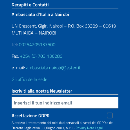
Sezione footer
Recapiti e Contatti
Ambasciata d’Italia a Nairobi
UN Crescent, Gigiri, Nairobi – P.O. Box 63389 – 00619
MUTHAIGA – NAIROBI
Tel:
00254205137500
Fax:
+254 (0) 703 136286
e-mail:
ambasciata.nairobi@esteri.it
Gli uffici della sede
Iscriviti alla nostra Newsletter
Inserisci la tua email
Accettazione GDPR
Autorizzo il trattamento dei miei dati personali ai sensi del GDPR e del
Decreto Legislativo 30 giugno 2003, n.196
Privacy
Note Legali