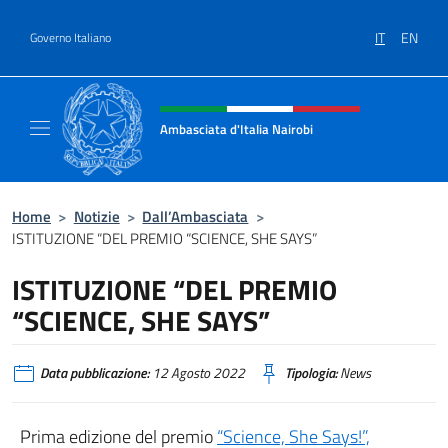
Salta al contenuto
IT
EN
Governo Italiano
Intestazione sito, social e menù
Ambasciata d'Italia Nairobi
Il nuovo sito Ambasciata d'Italia a Nairobi
Home
>
Notizie
>
Dall’Ambasciata
>
ISTITUZIONE “DEL PREMIO “SCIENCE, SHE SAYS”
ISTITUZIONE “DEL PREMIO
“SCIENCE, SHE SAYS”
Data pubblicazione:
12 Agosto 2022
Tipologia:
News
Prima edizione del premio
“Science, She Says!”,