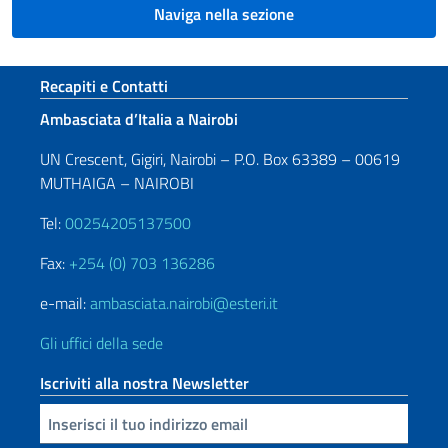
Naviga nella sezione
Sezione footer
Recapiti e Contatti
Ambasciata d’Italia a Nairobi
UN Crescent, Gigiri, Nairobi – P.O. Box 63389 – 00619
MUTHAIGA – NAIROBI
Tel:
00254205137500
Fax:
+254 (0) 703 136286
e-mail:
ambasciata.nairobi@esteri.it
Gli uffici della sede
Iscriviti alla nostra Newsletter
Inserisci la tua email