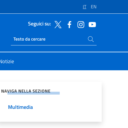
IT
EN
Seguici su:
Cerca nel sito
Ricerca sito live
Notizie
vidi sui Social Network
NAVIGA NELLA SEZIONE
Multimedia