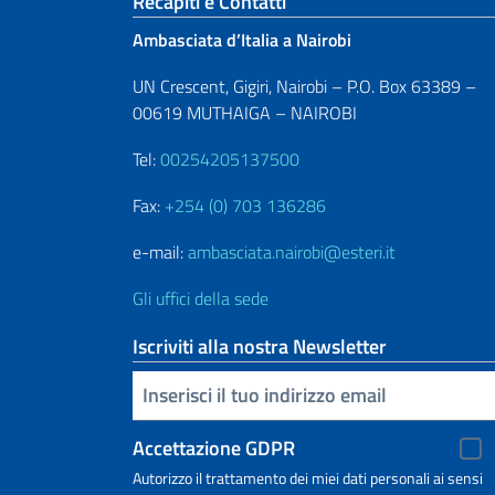
Sezione footer
Recapiti e Contatti
Ambasciata d’Italia a Nairobi
UN Crescent, Gigiri, Nairobi – P.O. Box 63389 –
00619 MUTHAIGA – NAIROBI
Tel:
00254205137500
Fax:
+254 (0) 703 136286
e-mail:
ambasciata.nairobi@esteri.it
Gli uffici della sede
Iscriviti alla nostra Newsletter
Inserisci la tua email
Accettazione GDPR
Autorizzo il trattamento dei miei dati personali ai sensi