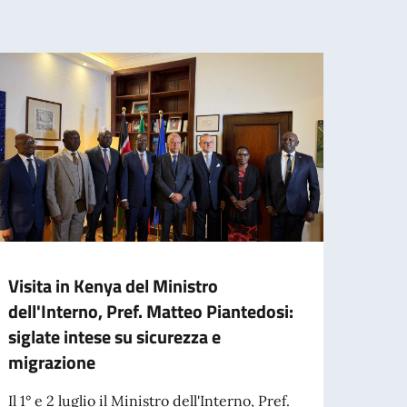
Visita in Kenya del Ministro
Missi
dell'Interno, Pref. Matteo Piantedosi:
parte
siglate intese su sicurezza e
Aperta
migrazione
organi
aperta
Il 1° e 2 luglio il Ministro dell'Interno, Pref.