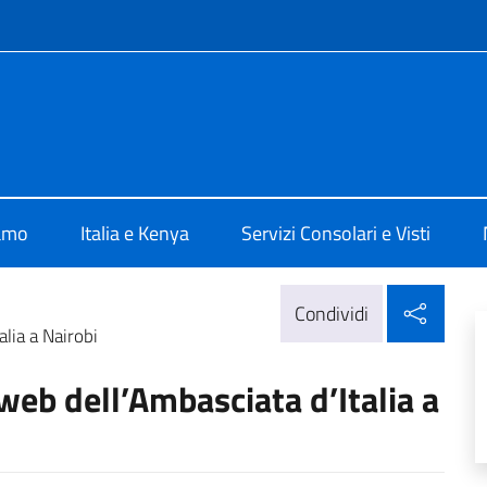
e menù
Nairobi
iamo
Italia e Kenya
Servizi Consolari e Visti
Condi
Condividi
lia a Nairobi
web dell’Ambasciata d’Italia a