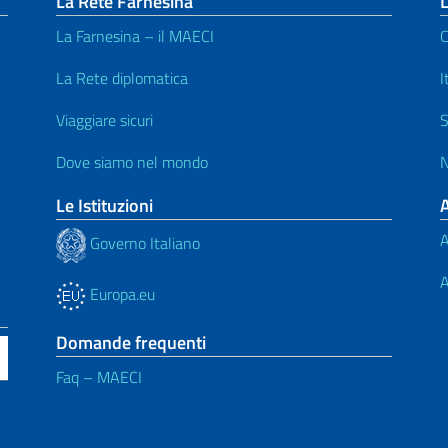
La Rete Farnesina
L
La Farnesina – il MAECI
C
La Rete diplomatica
I
Viaggiare sicuri
S
Dove siamo nel mondo
N
Le Istituzioni
A
Governo Italiano
A
Europa.eu
Domande frequenti
Faq – MAECI