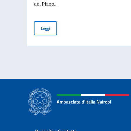
del Piano...
Piano Mattei per l’Africa, trasmessa al Parlame
Leggi
Ambasciata d'Italia Nairobi