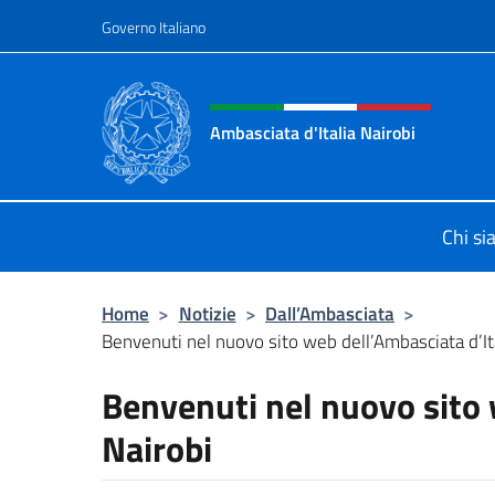
Salta al contenuto
Governo Italiano
Intestazione sito, social 
Ambasciata d'Italia Nairobi
Il nuovo sito Ambasciata d'Italia a 
Chi s
Home
>
Notizie
>
Dall’Ambasciata
>
Benvenuti nel nuovo sito web dell’Ambasciata d’Ita
Benvenuti nel nuovo sito 
Nairobi