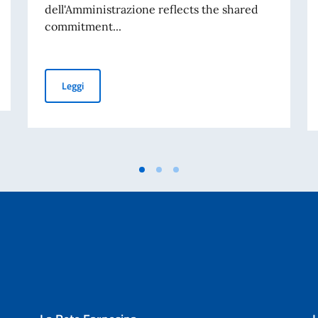
dell'Amministrazione reflects the shared
commitment...
nto la Terza Relazione annuale sullo stato di attuazione
H.E. Vincenzo Del Monaco joined the Kenya School of G
Leggi