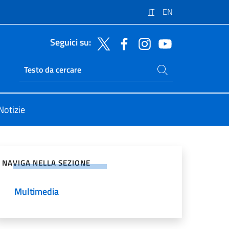
IT
EN
Seguici su:
Cerca nel sito
Ricerca sito live
Notizie
vidi sui Social Network
NAVIGA NELLA SEZIONE
Multimedia