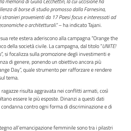
lla memoria di Giulia Cecchettin, la cui uccisione ha
ellenza di borse di studio promosso dalla Farnesina,
enti stranieri provenienti da 17 Paesi focus e interessati ad
 economiche o architetturali.”
– ha indicato Tajani.
la sua rete estera aderiscono alla campagna “Orange the
anco della società civile. La campagna, dal titolo “
UNITE!
s
”, si focalizza sulla promozione degli investimenti e
olenza di genere, ponendo un obiettivo ancora più
ange Day”, quale strumento per rafforzare e rendere
sul tema.
 ragazze risulta aggravata nei conflitti armati, così
ltano essere le più esposte. Dinanzi a questi dati
ma condanna contro ogni forma di discriminazione e di
stegno all’emancipazione femminile sono tra i pilastri