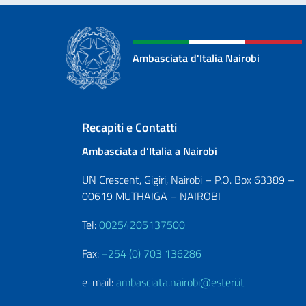
Ambasciata d'Italia Nairobi
Sezione footer
Recapiti e Contatti
Ambasciata d’Italia a Nairobi
UN Crescent, Gigiri, Nairobi – P.O. Box 63389 –
00619 MUTHAIGA – NAIROBI
Tel:
00254205137500
Fax:
+254 (0) 703 136286
e-mail:
ambasciata.nairobi@esteri.it