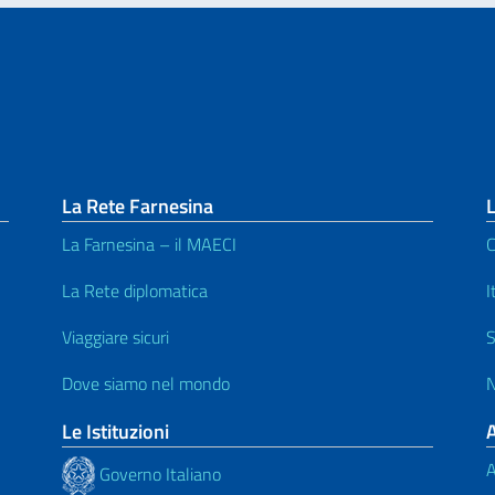
La Rete Farnesina
L
La Farnesina – il MAECI
C
La Rete diplomatica
I
Viaggiare sicuri
S
Dove siamo nel mondo
N
Le Istituzioni
A
Governo Italiano