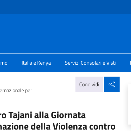
e menù
Nairobi
iamo
Italia e Kenya
Servizi Consolari e Visti
Condi
Condividi
ternazionale per
o Tajani alla Giornata
nazione della Violenza contro