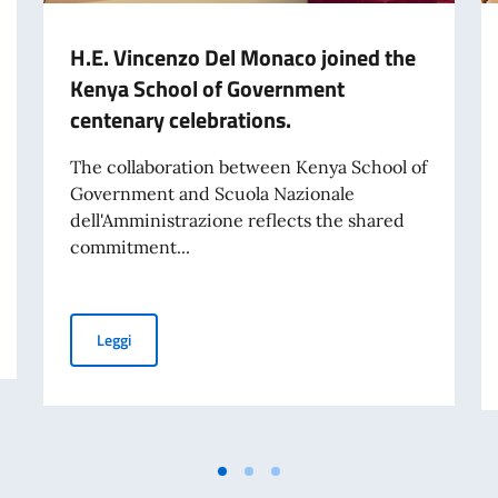
H.E. Vincenzo Del Monaco joined the
Kenya School of Government
centenary celebrations.
The collaboration between Kenya School of
Government and Scuola Nazionale
dell'Amministrazione reflects the shared
commitment...
nto la Terza Relazione annuale sullo stato di attuazione
H.E. Vincenzo Del Monaco joined the Kenya School of G
Leggi