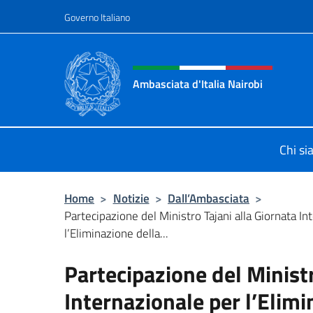
Salta al contenuto
Governo Italiano
Intestazione sito, social 
Ambasciata d'Italia Nairobi
Il nuovo sito Ambasciata d'Italia a 
Chi s
Home
>
Notizie
>
Dall’Ambasciata
>
Partecipazione del Ministro Tajani alla Giornata In
l’Eliminazione della...
Partecipazione del Ministr
Internazionale per l’Elimi