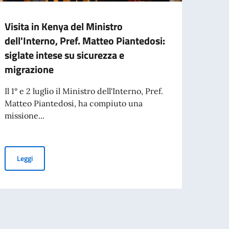
Visita in Kenya del Ministro
Missi
dell'Interno, Pref. Matteo Piantedosi:
parte
siglate intese su sicurezza e
Aperta
migrazione
organi
aperta
Il 1° e 2 luglio il Ministro dell'Interno, Pref.
Matteo Piantedosi, ha compiuto una
missione...
Leg
overnment centenary celebrations.
Visita in Kenya del Ministro dell'Interno, Pref. Matteo Piantedosi:
Leggi