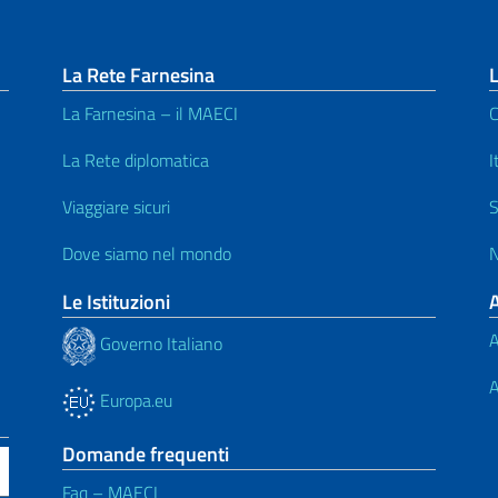
La Rete Farnesina
L
La Farnesina – il MAECI
C
La Rete diplomatica
I
Viaggiare sicuri
S
Dove siamo nel mondo
N
Le Istituzioni
A
Governo Italiano
A
Europa.eu
Domande frequenti
Faq – MAECI