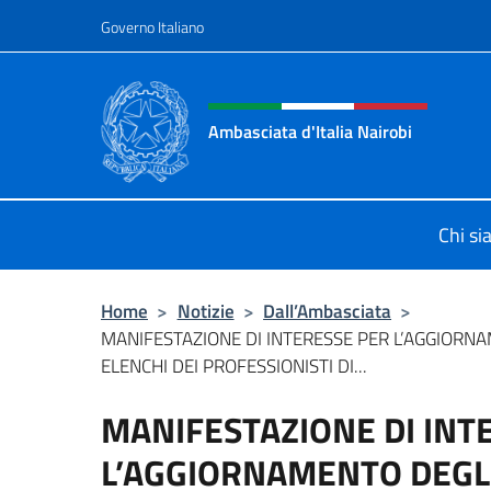
Salta al contenuto
Governo Italiano
Intestazione sito, social 
Ambasciata d'Italia Nairobi
Il nuovo sito Ambasciata d'Italia a 
Chi s
Home
>
Notizie
>
Dall’Ambasciata
>
MANIFESTAZIONE DI INTERESSE PER L’AGGIORN
ELENCHI DEI PROFESSIONISTI DI...
MANIFESTAZIONE DI INT
L’AGGIORNAMENTO DEGLI