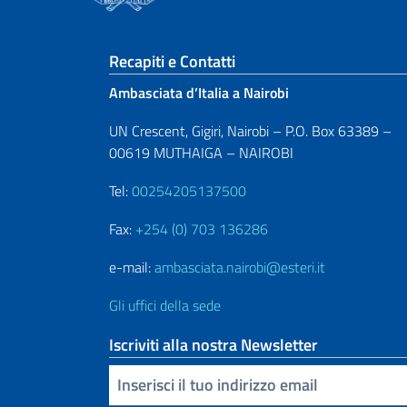
Sezione footer
Recapiti e Contatti
Ambasciata d’Italia a Nairobi
UN Crescent, Gigiri, Nairobi – P.O. Box 63389 –
00619 MUTHAIGA – NAIROBI
Tel:
00254205137500
Fax:
+254 (0) 703 136286
e-mail:
ambasciata.nairobi@esteri.it
Gli uffici della sede
Iscriviti alla nostra Newsletter
Inserisci la tua email