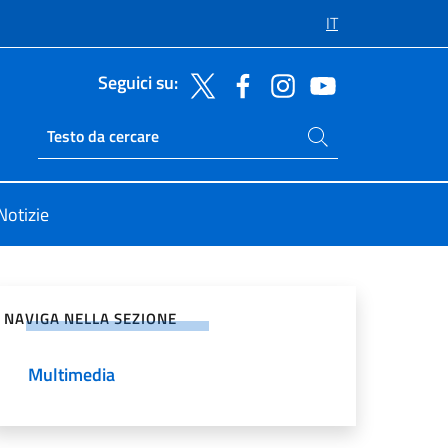
IT
Seguici su:
Cerca nel sito
Ricerca sito live
Notizie
vidi sui Social Network
NAVIGA NELLA SEZIONE
Multimedia