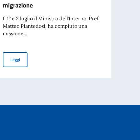
Aperta
migrazione
organi
aperta
Il 1° e 2 luglio il Ministro dell'Interno, Pref.
Matteo Piantedosi, ha compiuto una
missione...
Leg
overnment centenary celebrations.
Visita in Kenya del Ministro dell'Interno, Pref. Matteo Piantedosi:
Leggi