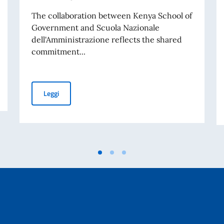
The collaboration between Kenya School of
Government and Scuola Nazionale
dell'Amministrazione reflects the shared
commitment...
nto la Terza Relazione annuale sullo stato di attuazione
H.E. Vincenzo Del Monaco joined the Kenya School of G
Leggi