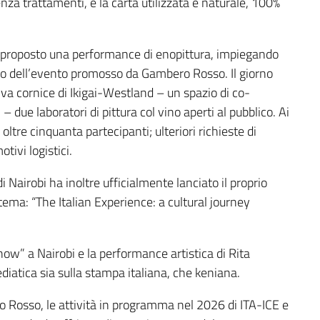
enza trattamenti, e la carta utilizzata è naturale, 100%
ha proposto una performance di enopittura, impiegando
ito dell’evento promosso da Gambero Rosso. Il giorno
va cornice di Ikigai-Westland – un spazio di co-
due laboratori di pittura col vino aperti al pubblico. Ai
tre cinquanta partecipanti; ulteriori richieste di
ivi logistici.
di Nairobi ha inoltre ufficialmente lanciato il proprio
tema: “The Italian Experience: a cultural journey
how” a Nairobi e la performance artistica di Rita
atica sia sulla stampa italiana, che keniana.
o Rosso, le attività in programma nel 2026 di ITA-ICE e