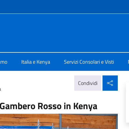
e menù
Nairobi
iamo
Italia e Kenya
Servizi Consolari e Visti
Condi
Condividi
a
 Gambero Rosso in Kenya