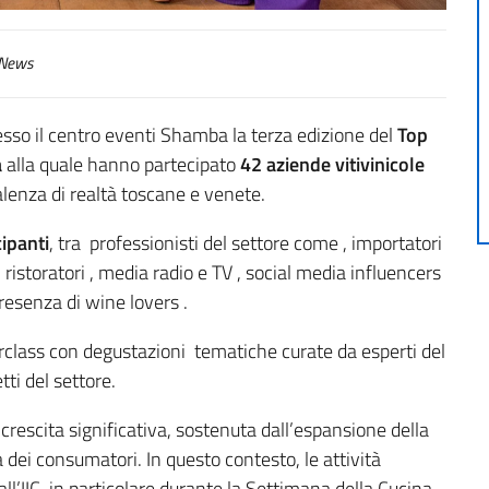
News
resso il centro eventi Shamba la terza edizione del
Top
a
alla quale hanno partecipato
42 aziende vitivinicole
lenza di realtà toscane e venete.
ipanti
, tra professionisti del settore come , importatori
 , ristoratori , media radio e TV , social media influencers
resenza di wine lovers .
class con degustazioni tematiche curate da esperti del
ti del settore.
crescita significativa, sostenuta dall’espansione della
ei consumatori. In questo contesto, le attività
ll’IIC, in particolare durante la Settimana della Cucina