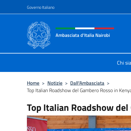
Salta al contenuto
Governo Italiano
Intestazione sito, social 
Ambasciata d'Italia Nairobi
Il nuovo sito Ambasciata d'Italia a 
Chi s
Home
>
Notizie
>
Dall’Ambasciata
>
Top Italian Roadshow del Gambero Rosso in Keny
Top Italian Roadshow del