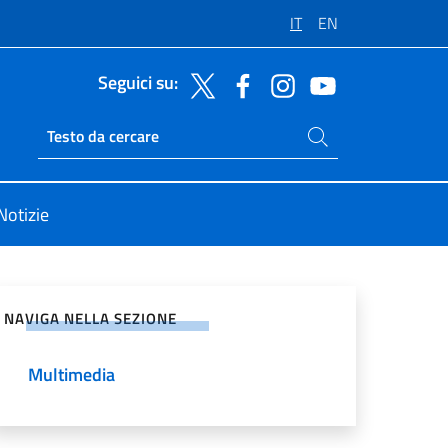
IT
EN
Seguici su:
Cerca nel sito
Ricerca sito live
Notizie
vidi sui Social Network
NAVIGA NELLA SEZIONE
Multimedia