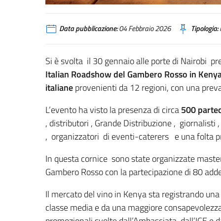
Data pubblicazione:
04 Febbraio 2026
Tipologia:
Si è svolta il 30 gennaio alle porte di Nairobi p
Italian Roadshow del Gambero Rosso in Keny
italiane
provenienti da 12 regioni, con una preva
L’evento ha visto la presenza di circa
500 partec
, distributori , Grande Distribuzione , giornalisti
, organizzatori di eventi-caterers e una folta p
In questa cornice sono state organizzate master
Gambero Rosso con la partecipazione di 80 addet
Il mercato del vino in Kenya sta registrando una 
classe media e da una maggiore consapevolezza d
promozionali svolte dall’Ambasciata, dall’ICE e da