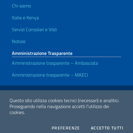
Chi siamo
Italia e Kenya
Servizi Consolari e Visti
Notizie
Amministrazione Trasparente
Amministrazione trasparente – Ambasciata
Amministrazione trasparente – MAECI
Link Utili
Note legali
Privacy e cookie policy
Dichiarazione di accessibilità
Questo sito utilizza cookies tecnici (necessari) e analitici.
Proseguendo nella navigazione accetti l'utilizzo dei
cookies.
2026 Copyright Ministero degli Affari Esteri e della Cooperazione
Internazionale
COOKIES
I CO
PREFERENZE
ACCETTO TUTTI