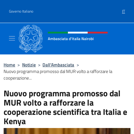
Salta al contenuto
IT
Governo Italiano
Intestazione sito, social e menù
Ambasciata d'Italia Nairobi
Il nuovo sito Ambasciata d'Italia a Nairobi
Home
>
Notizie
>
Dall’Ambasciata
>
Nuovo programma promosso dal MUR volto a rafforzare la
cooperazione...
Nuovo programma promosso dal
MUR volto a rafforzare la
cooperazione scientifica tra Italia e
Kenya