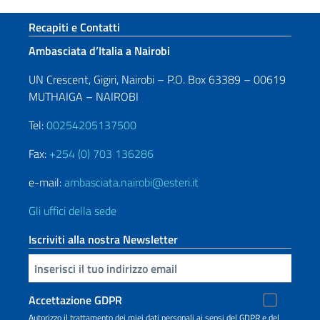
Sezione footer
Recapiti e Contatti
Ambasciata d’Italia a Nairobi
UN Crescent, Gigiri, Nairobi – P.O. Box 63389 – 00619
MUTHAIGA – NAIROBI
Tel:
00254205137500
Fax:
+254 (0) 703 136286
e-mail:
ambasciata.nairobi@esteri.it
Gli uffici della sede
Iscriviti alla nostra Newsletter
Inserisci la tua email
Accettazione GDPR
Autorizzo il trattamento dei miei dati personali ai sensi del GDPR e del