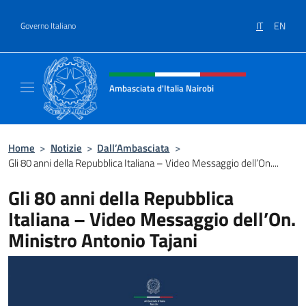
Salta al contenuto
IT
EN
Governo Italiano
Intestazione sito, social e menù
Ambasciata d'Italia Nairobi
Il nuovo sito Ambasciata d'Italia a Nairobi
Home
>
Notizie
>
Dall’Ambasciata
>
Gli 80 anni della Repubblica Italiana – Video Messaggio dell’On....
Gli 80 anni della Repubblica
Italiana – Video Messaggio dell’On.
Ministro Antonio Tajani