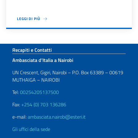
LEGGI DI PIÙ
Paginazione
Sezione footer
Recapiti e Contatti
Ambasciata d’Italia a Nairobi
UN Crescent, Gigiri, Nairobi – P.O. Box 63389 – 00619
MUTHAIGA – NAIROBI
Tel:
00254205137500
Fax:
+254 (0) 703 136286
e-mail:
ambasciata.nairobi@esteri.it
Gli uffici della sede