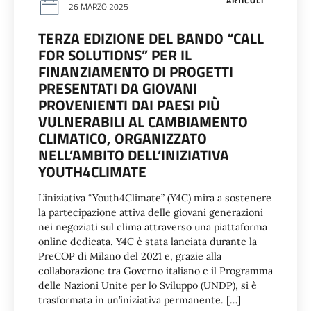
ARTICOLI
26 MARZO 2025
TERZA EDIZIONE DEL BANDO “CALL
FOR SOLUTIONS” PER IL
FINANZIAMENTO DI PROGETTI
PRESENTATI DA GIOVANI
PROVENIENTI DAI PAESI PIÙ
VULNERABILI AL CAMBIAMENTO
CLIMATICO, ORGANIZZATO
NELL’AMBITO DELL’INIZIATIVA
YOUTH4CLIMATE
L’iniziativa “Youth4Climate” (Y4C) mira a sostenere
la partecipazione attiva delle giovani generazioni
nei negoziati sul clima attraverso una piattaforma
online dedicata. Y4C è stata lanciata durante la
PreCOP di Milano del 2021 e, grazie alla
collaborazione tra Governo italiano e il Programma
delle Nazioni Unite per lo Sviluppo (UNDP), si è
trasformata in un’iniziativa permanente. […]