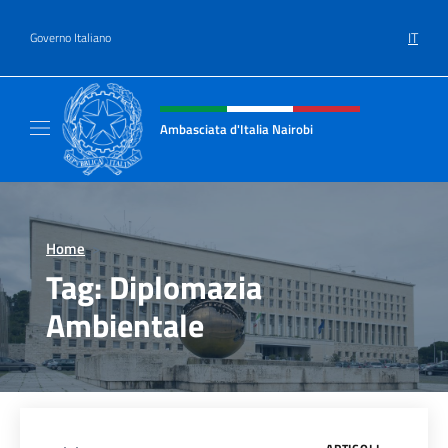
Salta al contenuto
IT
Governo Italiano
Intestazione sito, social e menù
Ambasciata d'Italia Nairobi
Il nuovo sito Ambasciata d'Italia a Nairobi
Home
>
Tag:
Diplomazia
Ambientale