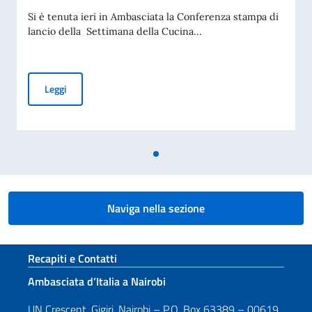
Si è tenuta ieri in Ambasciata la Conferenza stampa di
lancio della Settimana della Cucina...
Al via la Settimana della Cucina Italiana in Kenya
Leggi
Naviga nella sezione
Sezione footer
Recapiti e Contatti
Ambasciata d’Italia a Nairobi
UN Crescent, Gigiri, Nairobi – P.O. Box 63389 – 00619