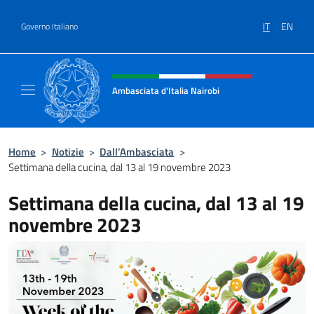
Salta al contenuto
IT
EN
Governo Italiano
Intestazione sito, social e menù
Ambasciata d'Italia Nairobi
Il nuovo sito Ambasciata d'Italia a Nairobi
Home
>
Notizie
>
Dall’Ambasciata
>
Settimana della cucina, dal 13 al 19 novembre 2023
Settimana della cucina, dal 13 al 19
novembre 2023