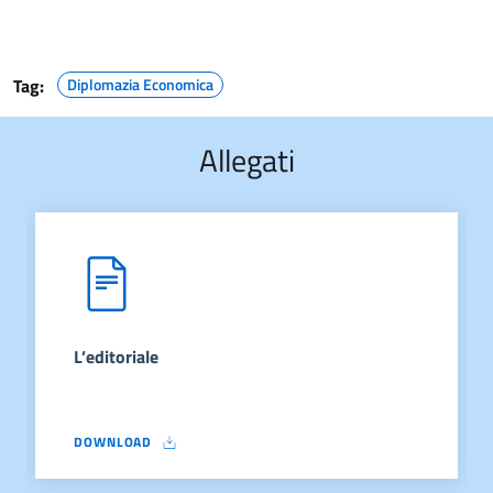
Tag:
Diplomazia Economica
Allegati
L’editoriale
DOWNLOAD
L’EDITORIALE