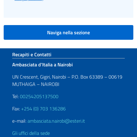
Naviga nella sezione
Sezione footer
Recapiti e Contatti
Ambasciata d’Italia a Nairobi
UN Crescent, Gigiri, Nairobi – P.O. Box 63389 – 00619
MUTHAIGA – NAIROBI
Tel:
00254205137500
Fax:
+254 (0) 703 136286
e-mail:
ambasciata.nairobi@esteri.it
Gli uffici della sede