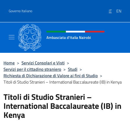
Salta al contenuto
IT
EN
Governo Italiano
Intestazione sito, social e menù
Ambasciata d'Italia Nairobi
Il nuovo sito Ambasciata d'Italia a Nairobi
Home
>
Servizi Consolari e Visti
>
Servizi per il cittadino straniero
>
Studi
>
Richiesta di Dichiarazione di Valore ai fini di Studio
>
Titoli di Studio Stranieri – International Baccalaureate (IB) in Kenya
Titoli di Studio Stranieri –
International Baccalaureate (IB) in
Kenya