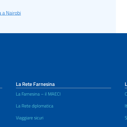
a a Nairobi
La Rete Farnesina
L
La Farnesina – il MAECI
C
La Rete diplomatica
I
Viaggiare sicuri
S