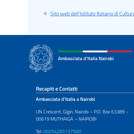
Sito web dell'Istituto Italiano di Cultur
Ambasciata d'Italia Nairobi
Sezione footer
Recapiti e Contatti
Ambasciata d’Italia a Nairobi
UN Crescent, Gigiri, Nairobi – P.O. Box 63389 –
00619 MUTHAIGA – NAIROBI
Tel:
00254205137500