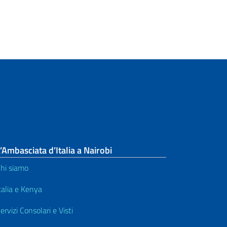
’Ambasciata d’Italia a Nairobi
hi siamo
talia e Kenya
ervizi Consolari e Visti