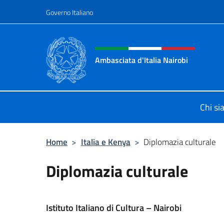
Salta al contenuto
Governo Italiano
Intestazione sito, social 
Ambasciata d'Italia Nairobi
Il nuovo sito Ambasciata d'Italia a 
Chi s
Home
>
Italia e Kenya
>
Diplomazia culturale
Diplomazia culturale
Istituto Italiano di Cultura – Nairobi