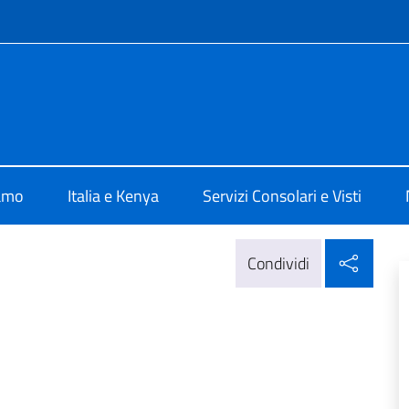
e menù
Nairobi
iamo
Italia e Kenya
Servizi Consolari e Visti
Condi
Condividi