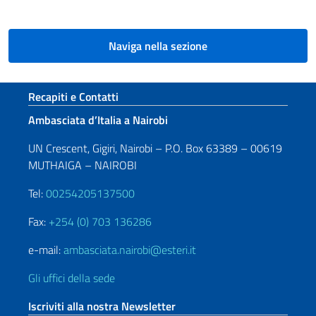
Naviga nella sezione
Sezione footer
Recapiti e Contatti
Ambasciata d’Italia a Nairobi
UN Crescent, Gigiri, Nairobi – P.O. Box 63389 – 00619
MUTHAIGA – NAIROBI
Tel:
00254205137500
Fax:
+254 (0) 703 136286
e-mail:
ambasciata.nairobi@esteri.it
Gli uffici della sede
Iscriviti alla nostra Newsletter