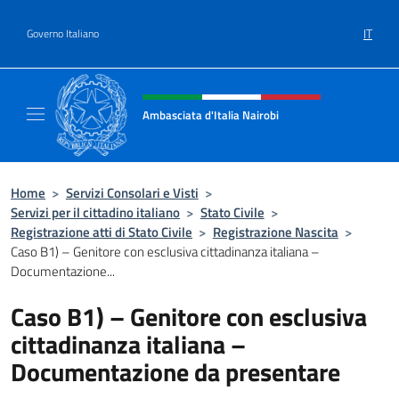
Salta al contenuto
IT
Governo Italiano
Intestazione sito, social e menù
Ambasciata d'Italia Nairobi
Il nuovo sito Ambasciata d'Italia a Nairobi
Home
>
Servizi Consolari e Visti
>
Servizi per il cittadino italiano
>
Stato Civile
>
Registrazione atti di Stato Civile
>
Registrazione Nascita
>
Caso B1) – Genitore con esclusiva cittadinanza italiana –
Documentazione...
Caso B1) – Genitore con esclusiva
cittadinanza italiana –
Documentazione da presentare